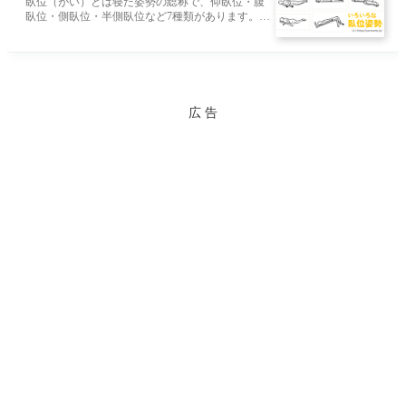
臥位（がい）とは寝た姿勢の総称で、仰臥位・腹
臥位・側臥位・半側臥位など7種類があります。そ
れぞれの名前・読み方・特徴・違いをイラスト付
きで解説。看護・介護・リハビリで使う体位の専
門用語を一覧で確認できます。
広 告