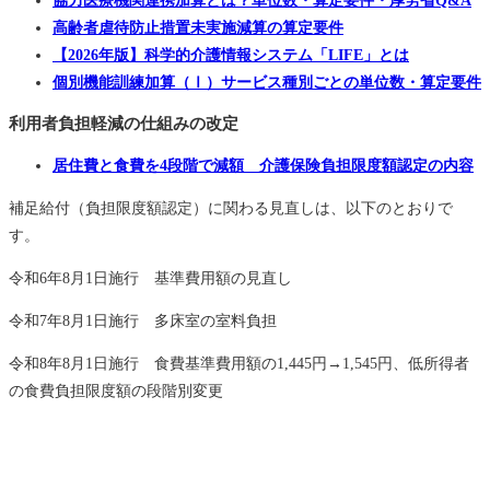
高齢者虐待防止措置未実施減算の算定要件
【2026年版】科学的介護情報システム「LIFE」とは
個別機能訓練加算（Ⅰ）サービス種別ごとの単位数・算定要件
利用者負担軽減の仕組みの改定
居住費と食費を4段階で減額 介護保険負担限度額認定の内容
補足給付（負担限度額認定）に関わる見直しは、以下のとおりで
す。
令和6年8月1日施行 基準費用額の見直し
令和7年8月1日施行 多床室の室料負担
令和8年8月1日施行 食費基準費用額の1,445円→1,545円、低所得者
の食費負担限度額の段階別変更