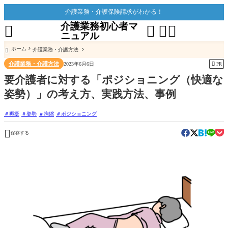
介護業務・介護保険請求がわかる！
介護業務初心者マ




ニュアル
ホーム
介護業務・介護方法

介護業務・介護方法

2023年6月6日
PR
要介護者に対する「ポジショニング（快適な
姿勢）」の考え方、実践方法、事例
褥瘡
姿勢
拘縮
ポジショニング

保存する