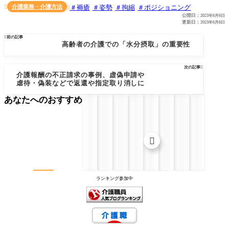
介護業務・介護方法
褥瘡
姿勢
拘縮
ポジショニング


公開日：
2023年6月6日
更新日：
2023年6月6日

前の記事
高齢者の介護での「水分摂取」の重要性
次の記事

介護報酬の不正請求の事例、虚偽申請や
虐待・偽装などで返還や指定取り消しに
あなたへのおすすめ

ランキング参加中