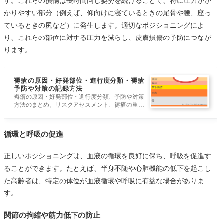
す。これらの損傷は長時間同じ姿勢を続けることで、特に圧力がか
かりやすい部分（例えば、仰向けに寝ているときの尾骨や腰、座っ
ているときの尻など）に発生します。適切なポジショニングによ
り、これらの部位に対する圧力を減らし、皮膚損傷の予防につなが
ります。
褥瘡の原因・好発部位・進行度分類・褥瘡
予防や対策の記録方法
褥瘡の原因・好発部位・進行度分類、予防や対策
方法のまとめ。リスクアセスメント、褥瘡の重症
度は、深さによりⅠ度からⅣ度に分類。状態の記
録項目、伝達項目。治療薬の紹介。入浴と洗浄方
法など。
循環と呼吸の促進
正しいポジショニングは、血液の循環を良好に保ち、呼吸を促進す
ることができます。たとえば、半身不随や心肺機能の低下を起こし
た高齢者は、特定の体位が血液循環や呼吸に有益な場合がありま
す。
関節の拘縮や筋力低下の防止