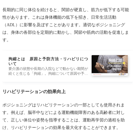
長期的に同じ体位を続けると、関節が硬直し、筋力が低下する可能
性があります。これは身体機能の低下を招き、日常生活活動
（ADL）に影響を及ぼすことがあります。適切なポジショニング
は、身体の各部位を定期的に動かし、関節や筋肉の活動を促進しま
す。
拘縮とは 原因と予防方法・リハビリにつ
いて
要介護の状態や長期の入院などで動かない期間が
続くと生じる「拘縮」。拘縮について原因や予
防、対応方法などについて詳しく紹介します。拘
縮が起きやすい部位や、手・手指の拘縮と手の開
き方のポイント、改善するためのリハビリの方法
リハビリテーションの効果向上
なども解説します。
ポジショニングはリハビリテーションの一部としても使用されま
す。例えば、脳卒中などによる運動機能障害のある高齢者に対し
て、正しい体位や姿勢を指導することは、運動再学習の過程を助
け、リハビリテーションの効果を最大化することができます。