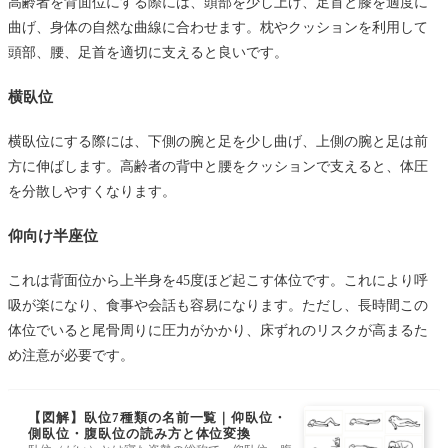
高齢者を背面位にする際には、頭部を少し上げ、足首と膝を適度に
曲げ、身体の自然な曲線に合わせます。枕やクッションを利用して
頭部、腰、足首を適切に支えると良いです。
横臥位
横臥位にする際には、下側の腕と足を少し曲げ、上側の腕と足は前
方に伸ばします。高齢者の背中と腰をクッションで支えると、体圧
を分散しやすくなります。
仰向け半座位
これは背面位から上半身を45度ほど起こす体位です。これにより呼
吸が楽になり、食事や会話も容易になります。ただし、長時間この
体位でいると尾骨周りに圧力がかかり、床ずれのリスクが高まるた
め注意が必要です。
【図解】臥位7種類の名前一覧｜仰臥位・
側臥位・腹臥位の読み方と体位変換