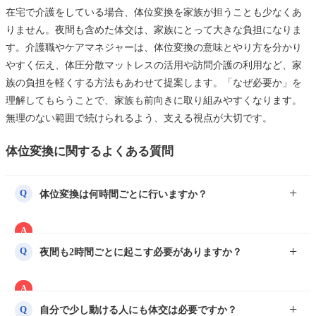
在宅で介護をしている場合、体位変換を家族が担うことも少なくあ
りません。夜間も含めた体交は、家族にとって大きな負担になりま
す。介護職やケアマネジャーは、体位変換の意味とやり方を分かり
やすく伝え、体圧分散マットレスの活用や訪問介護の利用など、家
族の負担を軽くする方法もあわせて提案します。「なぜ必要か」を
理解してもらうことで、家族も前向きに取り組みやすくなります。
無理のない範囲で続けられるよう、支える視点が大切です。
体位変換に関するよくある質問
体位変換は何時間ごとに行いますか？
Q
A
従来は2時間ごとが目安ですが、体圧分散マットレスの使
夜間も2時間ごとに起こす必要がありますか？
Q
用時は最大4時間まで延長できる場合があります。利用者
の状態やマットの種類に応じて、看護職と相談して決めま
A
す。
睡眠を妨げると生活リズムが乱れます。体圧分散マットの
自分で少し動ける人にも体交は必要ですか？
Q