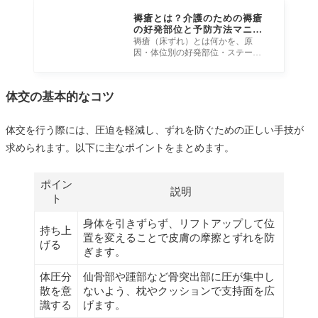
褥瘡とは？介護のための褥瘡
の好発部位と予防方法マニュ
アル
褥瘡（床ずれ）とは何かを、原
因・体位別の好発部位・ステージ
分類・初期発赤の見分け方・予防
の4本柱・栄養との関係・介護職が
体交の基本的なコツ
体交を行う際には、圧迫を軽減し、ずれを防ぐための正しい手技が
求められます。以下に主なポイントをまとめます。
ポイン
説明
ト
身体を引きずらず、リフトアップして位
持ち上
置を変えることで皮膚の摩擦とずれを防
げる
ぎます。
体圧分
仙骨部や踵部など骨突出部に圧が集中し
散を意
ないよう、枕やクッションで支持面を広
識する
げます。