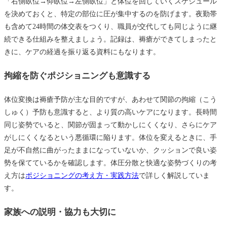
「右側臥位→仰臥位→左側臥位」と体位を回していくスケジュール
を決めておくと、特定の部位に圧が集中するのを防げます。夜勤帯
も含めて24時間の体交表をつくり、職員が交代しても同じように継
続できる仕組みを整えましょう。記録は、褥瘡ができてしまったと
きに、ケアの経過を振り返る資料にもなります。
拘縮を防ぐポジショニングも意識する
体位変換は褥瘡予防が主な目的ですが、あわせて関節の拘縮（こう
しゅく）予防も意識すると、より質の高いケアになります。長時間
同じ姿勢でいると、関節が固まって動かしにくくなり、さらにケア
がしにくくなるという悪循環に陥ります。体位を変えるときに、手
足が不自然に曲がったままになっていないか、クッションで良い姿
勢を保てているかを確認します。体圧分散と快適な姿勢づくりの考
え方は
ポジショニングの考え方・実践方法
で詳しく解説していま
す。
家族への説明・協力も大切に