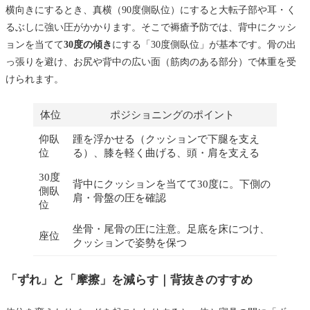
横向きにするとき、真横（90度側臥位）にすると大転子部や耳・く
るぶしに強い圧がかかります。そこで褥瘡予防では、背中にクッシ
ョンを当てて
30度の傾き
にする「30度側臥位」が基本です。骨の出
っ張りを避け、お尻や背中の広い面（筋肉のある部分）で体重を受
けられます。
体位
ポジショニングのポイント
仰臥
踵を浮かせる（クッションで下腿を支え
位
る）、膝を軽く曲げる、頭・肩を支える
30度
背中にクッションを当てて30度に。下側の
側臥
肩・骨盤の圧を確認
位
坐骨・尾骨の圧に注意。足底を床につけ、
座位
クッションで姿勢を保つ
「ずれ」と「摩擦」を減らす｜背抜きのすすめ