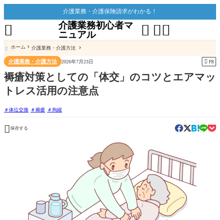
介護業務・介護保険請求がわかる！
介護業務初心者マ




ニュアル
ホーム
介護業務・介護方法

介護業務・介護方法

2026年7月23日
PR
褥瘡対策としての「体交」のコツとエアマッ
トレス活用の注意点
体位交換
褥瘡
拘縮

保存する