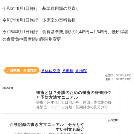
令和6年8月1日施行 基準費用額の見直し
令和7年8月1日施行 多床室の室料負担
令和8年8月1日施行 食費基準費用額の1,445円→1,545円、低所得者
の食費負担限度額の段階別変更
介護業務・介護方法
体位交換
褥瘡
拘縮


公開日：
2025年4月26日
更新日：
2026年7月23日

前の記事
褥瘡とは？介護のための褥瘡の好発部位
と予防方法マニュアル
褥瘡（床ずれ）とは何かを、原因・体位別の好
発部位・ステージ分類・初期発赤の見分け方・
予防の4本柱・栄養との関係・介護職が
次の記事

介護記録の書き方マニュアル 分かりや
すい例文も紹介