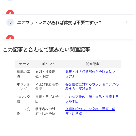
使用で間隔を延ばす、スモールチェンジを使うなど、睡眠
と褥瘡予防のバランスを看護職と検討します。
A
自力で寝返りができる方は基本的に不要ですが、動きが少
エアマットレスがあれば体交は不要ですか？
Q
ない・感覚が鈍い方は声かけで体位を促し、必要に応じて
介助します。
A
いいえ。エアマットは体圧分散に有効ですが万能ではあり
この記事と合わせて読みたい関連記事
ません。設定が合っていないと効果が下がるため、観察と
体位変換を併用することが大切です。
テーマ
ポイント
関連記事
褥瘡の基
原因・好発部
褥瘡とは？好発部位と予防方法マニ
礎
位・予防
ュアル
ポジショ
体圧分散と姿勢
要介護者に対するポジショニングの
ニング
保持
考え方・実践方法
おむつ交
皮膚トラブル予
おむつ交換の手順・方法と皮膚トラ
換
防
ブル予防
シーツ交
臥床者への対
介護施設のシーツ交換 手順・頻
換
応・しわ予防
度・注意点