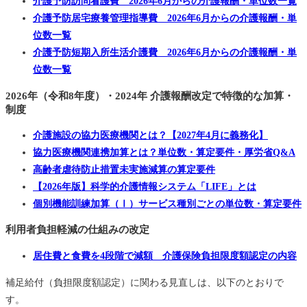
介護予防訪問看護費 2026年6月からの介護報酬・単位数一覧
介護予防居宅療養管理指導費 2026年6月からの介護報酬・単
位数一覧
介護予防短期入所生活介護費 2026年6月からの介護報酬・単
位数一覧
2026年（令和8年度）・2024年 介護報酬改定で特徴的な加算・
制度
介護施設の協力医療機関とは？【2027年4月に義務化】
協力医療機関連携加算とは？単位数・算定要件・厚労省Q&A
高齢者虐待防止措置未実施減算の算定要件
【2026年版】科学的介護情報システム「LIFE」とは
個別機能訓練加算（Ⅰ）サービス種別ごとの単位数・算定要件
利用者負担軽減の仕組みの改定
居住費と食費を4段階で減額 介護保険負担限度額認定の内容
補足給付（負担限度額認定）に関わる見直しは、以下のとおりで
す。