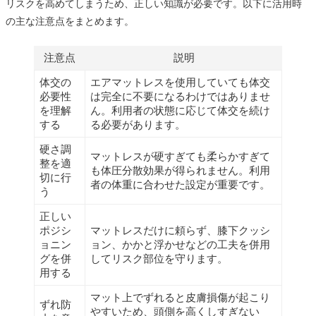
リスクを高めてしまうため、正しい知識が必要です。以下に活用時
の主な注意点をまとめます。
注意点
説明
体交の
エアマットレスを使用していても体交
必要性
は完全に不要になるわけではありませ
を理解
ん。利用者の状態に応じて体交を続け
する
る必要があります。
硬さ調
マットレスが硬すぎても柔らかすぎて
整を適
も体圧分散効果が得られません。利用
切に行
者の体重に合わせた設定が重要です。
う
正しい
ポジシ
マットレスだけに頼らず、膝下クッシ
ョニン
ョン、かかと浮かせなどの工夫を併用
グを併
してリスク部位を守ります。
用する
マット上でずれると皮膚損傷が起こり
ずれ防
やすいため、頭側を高くしすぎない