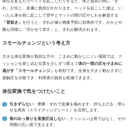
体位を変えたりベッドを起こしたりすると、体と寝具の間に「ず
れ」が生じ、皮膚に負担がかかります。ベッドを起こした後は、い
ったん体を前に起こして背中とマットの間の圧やしわを解放する
「背抜き」
を行うと、ずれが減り褥瘡予防に効果的です。かかとや
腕も同様に「浮かせて戻す」と、ずれが解消されます。
スモールチェンジという考え方
大きな体位変換が負担な方や、こまめに動かしにくい場面では、ク
ッションを差し込む位置を少しずつ変えて
体の一部の圧を小まめに
逃がす「スモールチェンジ」
も有効です。全身を大きく動かさずに
接触圧を分散でき、利用者の負担も軽減できます。
体位変換で気をつけたいこと
引きずらない
：摩擦・ずれで皮膚を傷めます。持ち上げる・滑ら
せる用具（スライディングシート）を活用します。
骨の出っ張りを直接圧迫しない
：クッションは骨ではなく、その
周囲の広い面で支えます。