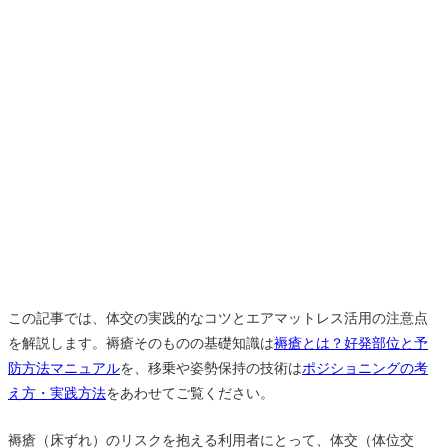
この記事では、体交の実践的なコツとエアマットレス活用の注意点
を解説します。褥瘡そのものの基礎知識は
褥瘡とは？好発部位と予
防方法マニュアル
を、移乗や姿勢保持の技術は
ポジショニングの考
え方・実践方法
をあわせてご覧ください。
褥瘡（床ずれ）のリスクを抱える利用者にとって、体交（体位交