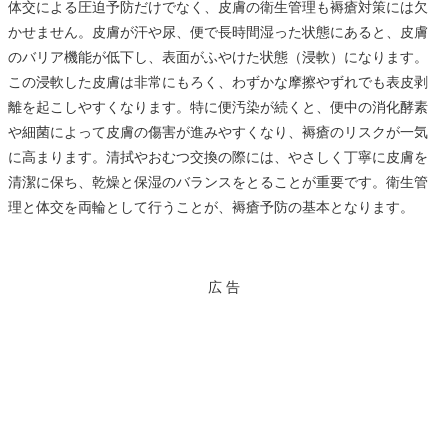
体交による圧迫予防だけでなく、皮膚の衛生管理も褥瘡対策には欠
かせません。皮膚が汗や尿、便で長時間湿った状態にあると、皮膚
のバリア機能が低下し、表面がふやけた状態（浸軟）になります。
この浸軟した皮膚は非常にもろく、わずかな摩擦やずれでも表皮剥
離を起こしやすくなります。特に便汚染が続くと、便中の消化酵素
や細菌によって皮膚の傷害が進みやすくなり、褥瘡のリスクが一気
に高まります。清拭やおむつ交換の際には、やさしく丁寧に皮膚を
清潔に保ち、乾燥と保湿のバランスをとることが重要です。衛生管
理と体交を両輪として行うことが、褥瘡予防の基本となります。
広 告