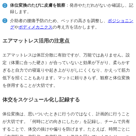
体位変換のたびに皮膚を観察
：発赤やただれがないか確認し、記
録します。
介助者の腰痛予防のため、ベッドの高さを調整し、
ポジショニン
グ
や
ボディメカニクス
の考え方を活かします。
エアマットレス活用の注意点
エアマットレスは体圧分散に有効ですが、万能ではありません。設
定（体重に合った硬さ）が合っていないと効果が下がり、柔らかす
ぎると自力での寝返りや起き上がりがしにくくなり、かえって筋力
低下を招くこともあります。マットに頼りきらず、観察と体位変換
を併用することが大切です。
体交をスケジュール化し記録する
体位変換は、思いついたときに行うのではなく、計画的に行うこと
が大切です。「何時にどの向きにしたか」を記録し、チームで共有
することで、体交の抜けや偏りを防げます。たとえば、時間ごとに