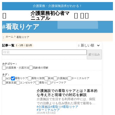
介護業務・介護保険請求がわかる！
介護業務初心者マ




ニュアル
#看取りケア
ホーム
看取りケア

記事一覧
1 - 1件 / 全1件

絞り込み
カテゴリー
介護業務・介護方法
高齢者の理解
タグ
看取りケア
看取り加算
延命
介護施設
ターミナルケア
ACP
家族支援
エンゼルケア
看取り
グリーフケア
介護業務・介護方法
介護施設での看取りケアとは？基本的
な考え方と現場での対応を解説
介護施設で生活する利用者の中には、病院
での治療よりも住み慣れた環境で最期を迎
介護施設
看取り
看取りケア
えることを望む方が少なくありません。
ターミナルケア
「看取り
2026年4月18日