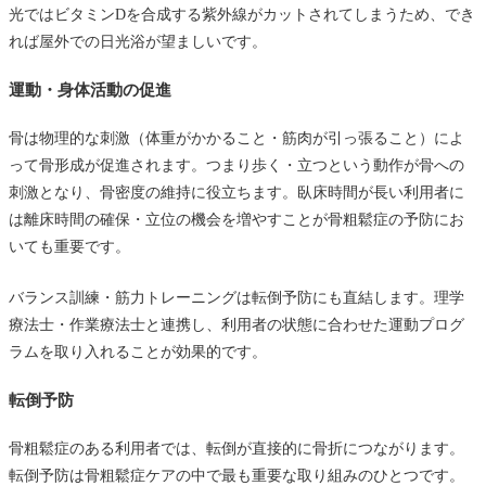
光ではビタミンDを合成する紫外線がカットされてしまうため、でき
れば屋外での日光浴が望ましいです。
運動・身体活動の促進
骨は物理的な刺激（体重がかかること・筋肉が引っ張ること）によ
って骨形成が促進されます。つまり歩く・立つという動作が骨への
刺激となり、骨密度の維持に役立ちます。臥床時間が長い利用者に
は離床時間の確保・立位の機会を増やすことが骨粗鬆症の予防にお
いても重要です。
バランス訓練・筋力トレーニングは転倒予防にも直結します。理学
療法士・作業療法士と連携し、利用者の状態に合わせた運動プログ
ラムを取り入れることが効果的です。
転倒予防
骨粗鬆症のある利用者では、転倒が直接的に骨折につながります。
転倒予防は骨粗鬆症ケアの中で最も重要な取り組みのひとつです。