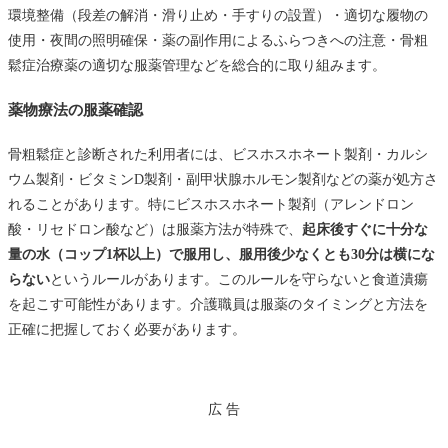
環境整備（段差の解消・滑り止め・手すりの設置）・適切な履物の
使用・夜間の照明確保・薬の副作用によるふらつきへの注意・骨粗
鬆症治療薬の適切な服薬管理などを総合的に取り組みます。
薬物療法の服薬確認
骨粗鬆症と診断された利用者には、ビスホスホネート製剤・カルシ
ウム製剤・ビタミンD製剤・副甲状腺ホルモン製剤などの薬が処方さ
れることがあります。特にビスホスホネート製剤（アレンドロン
酸・リセドロン酸など）は服薬方法が特殊で、
起床後すぐに十分な
量の水（コップ1杯以上）で服用し、服用後少なくとも30分は横にな
らない
というルールがあります。このルールを守らないと食道潰瘍
を起こす可能性があります。介護職員は服薬のタイミングと方法を
正確に把握しておく必要があります。
広 告