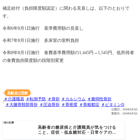
補足給付（負担限度額認定）に関わる見直しは、以下のとおりで
す。
令和6年8月1日施行 基準費用額の見直し
令和7年8月1日施行 多床室の室料負担
令和8年8月1日施行 食費基準費用額の1,445円→1,545円、低所得者
の食費負担限度額の段階別変更
高齢者の理解

介護職員
転倒予防
骨折
カルシウム
脆弱性骨折

大腿骨頸部骨折
圧迫骨折
骨密度
骨粗鬆症
ビタミンD
公開日：
2026年6月5日
更新日：
2026年6月5日

前の記事
高齢者の糖尿病と介護職員が気をつける
こと、症状・低血糖対応・日常ケアのポ
イントを解説