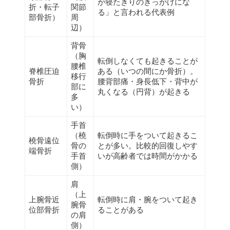
が寝たきりのきっかけにな
折・転子
関節
る」と言われる代表例
部骨折）
周
辺）
背骨
（胸
転倒しなくても起きることが
腰椎
脊椎圧迫
ある（いつの間にか骨折）。
移行
骨折
腰背部痛・身長低下・背中が
部に
丸くなる（円背）が起きる
多
い）
手首
（橈
転倒時に手をついて起きるこ
橈骨遠位
骨の
とが多い。比較的回復しやす
端骨折
手首
いが高齢者では時間がかかる
側）
肩
（上
上腕骨近
転倒時に肩・腕をついて起き
腕骨
位部骨折
ることがある
の肩
側）