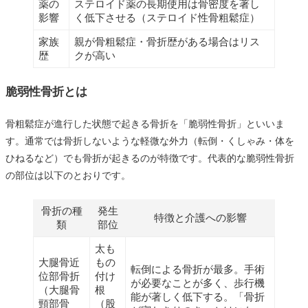
薬の
ステロイド薬の長期使用は骨密度を著し
影響
く低下させる（ステロイド性骨粗鬆症）
家族
親が骨粗鬆症・骨折歴がある場合はリス
歴
クが高い
脆弱性骨折とは
骨粗鬆症が進行した状態で起きる骨折を「脆弱性骨折」といいま
す。通常では骨折しないような軽微な外力（転倒・くしゃみ・体を
ひねるなど）でも骨折が起きるのが特徴です。代表的な脆弱性骨折
の部位は以下のとおりです。
骨折の種
発生
特徴と介護への影響
類
部位
太も
大腿骨近
もの
転倒による骨折が最多。手術
位部骨折
付け
が必要なことが多く、歩行機
（大腿骨
根
能が著しく低下する。「骨折
頸部骨
（股