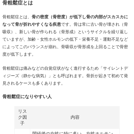
骨粗鬆症とは
骨粗鬆症とは、
骨の密度（骨密度）が低下し骨の内部がスカスカに
なって骨が折れやすくなる疾患
です。骨は常に古い骨が壊され（骨
吸収）、新しい骨が作られる（骨形成）というサイクルを繰り返し
ていますが、加齢・女性ホルモンの低下・栄養不足・運動不足など
によってこのバランスが崩れ、骨吸収が骨形成を上回ることで骨密
度が低下します。
骨粗鬆症は痛みなどの自覚症状がなく進行するため「サイレントデ
ィジーズ（静かな病気）」とも呼ばれます。骨折が起きて初めて発
見されるケースも多くあります。
骨粗鬆症になりやすい人
リス
ク因
内容
子
閉経後の女性に特に多い。女性ホルモン