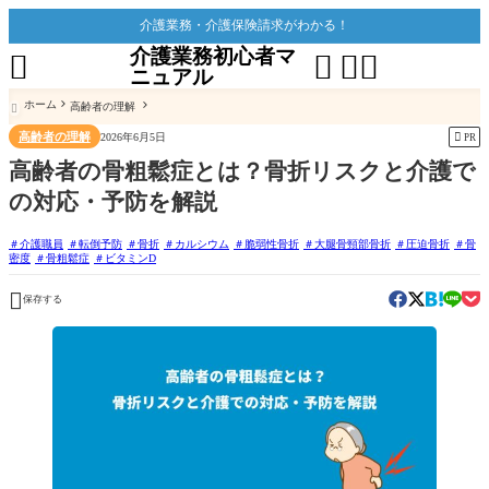
介護業務・介護保険請求がわかる！
介護業務初心者マ




ニュアル
ホーム
高齢者の理解

高齢者の理解

2026年6月5日
PR
高齢者の骨粗鬆症とは？骨折リスクと介護で
の対応・予防を解説
介護職員
転倒予防
骨折
カルシウム
脆弱性骨折
大腿骨頸部骨折
圧迫骨折
骨
密度
骨粗鬆症
ビタミンD

保存する