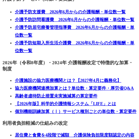
介護予防支援費 2026年6月からの介護報酬・単位数一覧
介護予防訪問看護費 2026年6月からの介護報酬・単位数一覧
介護予防居宅療養管理指導費 2026年6月からの介護報酬・単
位数一覧
介護予防短期入所生活介護費 2026年6月からの介護報酬・単
位数一覧
2026年（令和8年度）・2024年 介護報酬改定で特徴的な加算・
制度
介護施設の協力医療機関とは？【2027年4月に義務化】
協力医療機関連携加算とは？単位数・算定要件・厚労省Q&A
高齢者虐待防止措置未実施減算の算定要件
【2026年版】科学的介護情報システム「LIFE」とは
個別機能訓練加算（Ⅰ）サービス種別ごとの単位数・算定要件
利用者負担軽減の仕組みの改定
居住費と食費を4段階で減額 介護保険負担限度額認定の内容