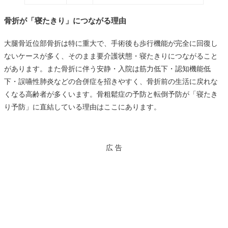
骨折が「寝たきり」につながる理由
大腿骨近位部骨折は特に重大で、手術後も歩行機能が完全に回復し
ないケースが多く、そのまま要介護状態・寝たきりにつながること
があります。また骨折に伴う安静・入院は筋力低下・認知機能低
下・誤嚥性肺炎などの合併症を招きやすく、骨折前の生活に戻れな
くなる高齢者が多くいます。骨粗鬆症の予防と転倒予防が「寝たき
り予防」に直結している理由はここにあります。
広 告