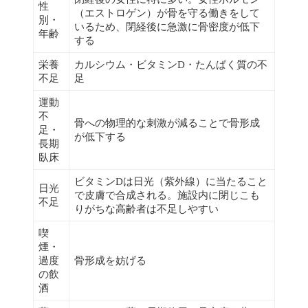
性
（エストロゲン）が骨を守る働きをして
別・
いるため、閉経後に急激に骨密度が低下
年齢
する
栄養
カルシウム・ビタミンD・たんぱく質の不
不足
足
運動
不
骨への物理的な刺激が減ることで骨形成
足・
が低下する
長期
臥床
ビタミンDは日光（紫外線）に当たること
日光
で皮膚で合成される。施設内に閉じこも
不足
りがちな高齢者は不足しやすい
喫
煙・
過度
骨形成を妨げる
の飲
酒