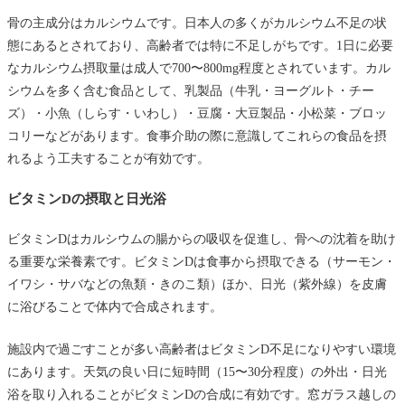
骨の主成分はカルシウムです。日本人の多くがカルシウム不足の状
態にあるとされており、高齢者では特に不足しがちです。1日に必要
なカルシウム摂取量は成人で700〜800mg程度とされています。カル
シウムを多く含む食品として、乳製品（牛乳・ヨーグルト・チー
ズ）・小魚（しらす・いわし）・豆腐・大豆製品・小松菜・ブロッ
コリーなどがあります。食事介助の際に意識してこれらの食品を摂
れるよう工夫することが有効です。
ビタミンDの摂取と日光浴
ビタミンDはカルシウムの腸からの吸収を促進し、骨への沈着を助け
る重要な栄養素です。ビタミンDは食事から摂取できる（サーモン・
イワシ・サバなどの魚類・きのこ類）ほか、日光（紫外線）を皮膚
に浴びることで体内で合成されます。
施設内で過ごすことが多い高齢者はビタミンD不足になりやすい環境
にあります。天気の良い日に短時間（15〜30分程度）の外出・日光
浴を取り入れることがビタミンDの合成に有効です。窓ガラス越しの