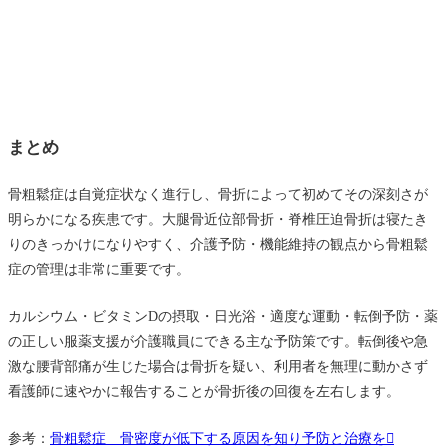
まとめ
骨粗鬆症は自覚症状なく進行し、骨折によって初めてその深刻さが
明らかになる疾患です。大腿骨近位部骨折・脊椎圧迫骨折は寝たき
りのきっかけになりやすく、介護予防・機能維持の観点から骨粗鬆
症の管理は非常に重要です。
カルシウム・ビタミンDの摂取・日光浴・適度な運動・転倒予防・薬
の正しい服薬支援が介護職員にできる主な予防策です。転倒後や急
激な腰背部痛が生じた場合は骨折を疑い、利用者を無理に動かさず
看護師に速やかに報告することが骨折後の回復を左右します。
参考：
骨粗鬆症 骨密度が低下する原因を知り予防と治療を