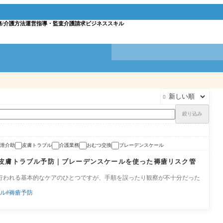
務/介護方法
運営指導・監査
介護請求
ビジネススキル

絞り込み
泄介助
皮膚トラブル
介護業務
おむつ交換
ブレーデンスケール
皮膚トラブル予防｜ブレーデンスケールを使った褥瘡リスク管
行われる基本的なケアのひとつですが、手順を誤ったり観察が不十分だった
ル
褥瘡予防