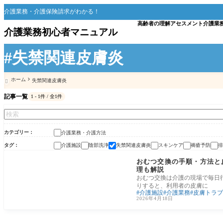
介護業務・介護保険請求がわかる！
高齢者の理解
アセスメント
介護業
介護業務初心者マニュアル
#失禁関連皮膚炎
ホーム
失禁関連皮膚炎

記事一覧
1 - 1件 / 全1件
カテゴリー
介護業務・介護方法
タグ
介護施設
陰部洗浄
失禁関連皮膚炎
スキンケア
褥瘡予防
排
介護業務・介護方法
おむつ交換の手順・方法と
理も解説
おむつ交換は介護の現場で毎日
りすると、利用者の皮膚に
介護施設
介護業務
皮膚トラブ
2026年4月18日