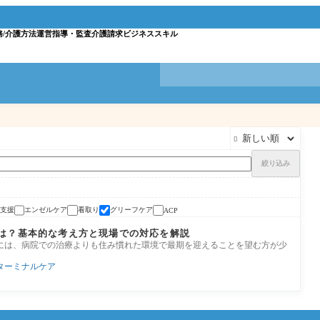
務/介護方法
運営指導・監査
介護請求
ビジネススキル

絞り込み
支援
エンゼルケア
看取り
グリーフケア
ACP
は？基本的な考え方と現場での対応を解説
には、病院での治療よりも住み慣れた環境で最期を迎えることを望む方が少
ターミナルケア