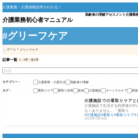
介護業務・介護保険請求がわかる！
高齢者の理解
アセスメント
介護業
介護業務初心者マニュアル
#グリーフケア
ホーム
グリーフケア

記事一覧
1 - 1件 / 全1件
カテゴリー
介護業務・介護方法
高齢者の理解
タグ
看取りケア
看取り加算
延命
介護施設
ターミナルケア
家族
介護業務・介護方法
介護施設での看取りケアと
介護施設で生活する利用者の中
なくありません。「看取り
介護施設
看取り
看取りケア
2026年4月18日