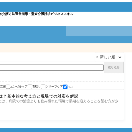
務/介護方法
運営指導・監査
介護請求
ビジネススキル

絞り込み
支援
エンゼルケア
看取り
グリーフケア
ACP
は？基本的な考え方と現場での対応を解説
には、病院での治療よりも住み慣れた環境で最期を迎えることを望む方が少