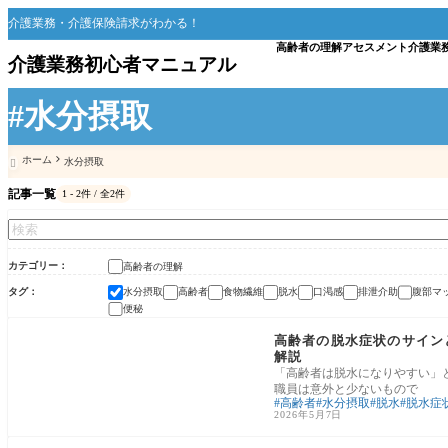
介護業務・介護保険請求がわかる！
高齢者の理解
アセスメント
介護業
介護業務初心者マニュアル
#水分摂取
ホーム
水分摂取

記事一覧
1 - 2件 / 全2件
カテゴリー
高齢者の理解
タグ
水分摂取
高齢者
食物繊維
脱水
口渇感
排泄介助
腹部マ
便秘
高齢者の理解
高齢者の脱水症状のサイン
解説
「高齢者は脱水になりやすい」
職員は意外と少ないもので
高齢者
水分摂取
脱水
脱水症
2026年5月7日
高齢者の理解