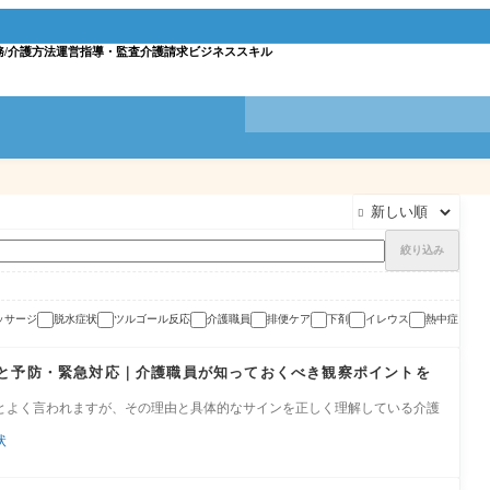
務/介護方法
運営指導・監査
介護請求
ビジネススキル

絞り込み
ッサージ
脱水症状
ツルゴール反応
介護職員
排便ケア
下剤
イレウス
熱中症
と予防・緊急対応｜介護職員が知っておくべき観察ポイントを
とよく言われますが、その理由と具体的なサインを正しく理解している介護
状