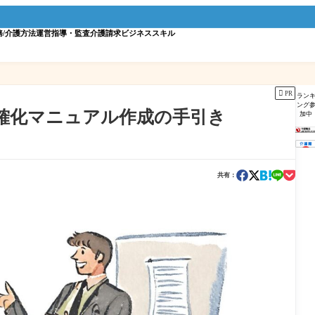
務/介護方法
運営指導・監査
介護請求
ビジネススキル

PR
ラン
ング
確化マニュアル作成の手引き
加中
共有：