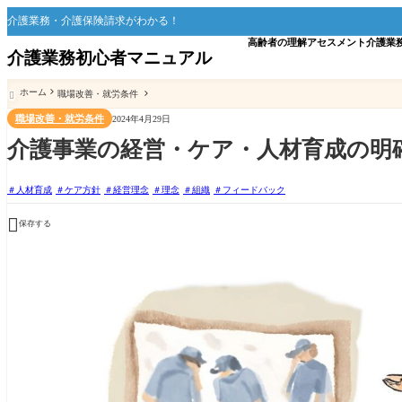
介護業務・介護保険請求がわかる！
高齢者の理解
アセスメント
介護業
介護業務初心者マニュアル
ホーム
職場改善・就労条件

職場改善・就労条件
2024年4月29日
介護事業の経営・ケア・人材育成の明
人材育成
ケア方針
経営理念
理念
組織
フィードバック

保存する