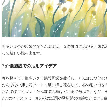
明るい黄色が印象的なたんぽぽは、春の野原に広がる元気の
って新しい旅へ出ます。
? 介護施設での活用アイデア
春を探そう！散歩レク：施設周辺を散策し、たんぽぽや他の
たんぽぽの押し花アート：紙に押し花をして、春の思い出を
たんぽぽクイズ：「たんぽぽの種はどこまで飛ぶ？」など、
? このイラストは、春の花の話題や壁新聞の挿絵などにご自