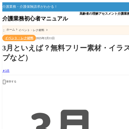
介護業務・介護保険請求がわかる！
高齢者の理解
アセスメント
介護業
介護業務初心者マニュアル
ホーム
イベント・レク材料

イベント・レク材料
2025年2月11日
3月といえば？無料フリー素材・イラ
プなど）
3月

保存する