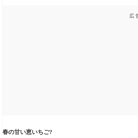
広 
春の甘い恵いちご?