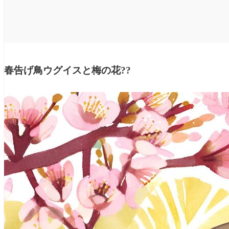
春告げ鳥ウグイスと梅の花??