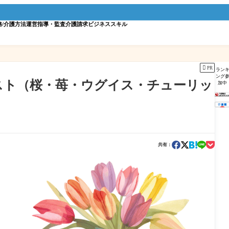
務/介護方法
運営指導・監査
介護請求
ビジネススキル

PR
ラン
ング
スト（桜・苺・ウグイス・チューリッ
加中
共有：